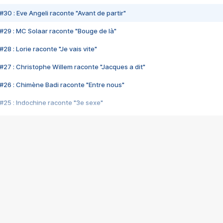
#30 : Eve Angeli raconte "Avant de partir"
#29 : MC Solaar raconte "Bouge de là"
28 : Lorie raconte "Je vais vite"
#27 : Christophe Willem raconte "Jacques a dit"
#26 : Chimène Badi raconte "Entre nous"
#25 : Indochine raconte "3e sexe"
#24 : Zaho raconte "C'est chelou"
#23 : Patrick Bruel raconte "Au café des délices"
#22 : Kyo raconte "Le chemin"
#21 : Nolwenn Leroy raconte "Cassé"
#20 : Patrick Hernandez raconte "Born to be alive"
#19 : Lorie raconte "Près de moi"