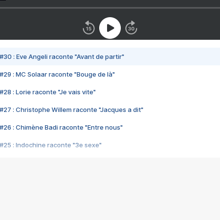
#30 : Eve Angeli raconte "Avant de partir"
#29 : MC Solaar raconte "Bouge de là"
28 : Lorie raconte "Je vais vite"
#27 : Christophe Willem raconte "Jacques a dit"
#26 : Chimène Badi raconte "Entre nous"
#25 : Indochine raconte "3e sexe"
#24 : Zaho raconte "C'est chelou"
#23 : Patrick Bruel raconte "Au café des délices"
#22 : Kyo raconte "Le chemin"
#21 : Nolwenn Leroy raconte "Cassé"