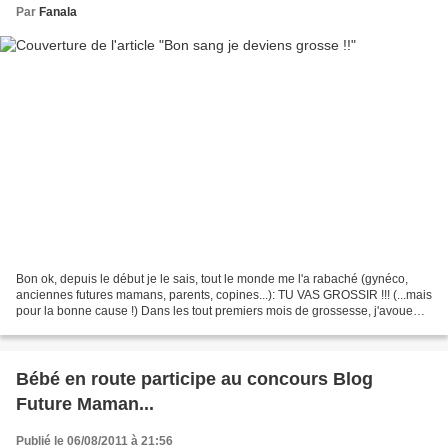
Par
Fanala
Bon ok, depuis le début je le sais, tout le monde me l'a rabaché (gynéco,
anciennes futures mamans, parents, copines...): TU VAS GROSSIR !!! (...mais
pour la bonne cause !) Dans les tout premiers mois de grossesse, j'avoue
que je n'attendais que ça :...
Bébé en route participe au concours Blog
Future Maman...
Publié le 06/08/2011 à 21:56