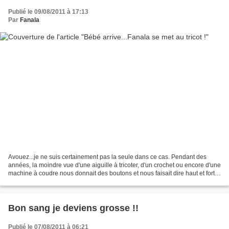
Publié le 09/08/2011 à 17:13
Par
Fanala
Avouez...je ne suis certainement pas la seule dans ce cas. Pendant des
années, la moindre vue d'une aiguille à tricoter, d'un crochet ou encore d'une
machine à coudre nous donnait des boutons et nous faisait dire haut et fort
"Jamais d'la vie!!' Et puis,...
Bon sang je deviens grosse !!
Publié le 07/08/2011 à 06:21