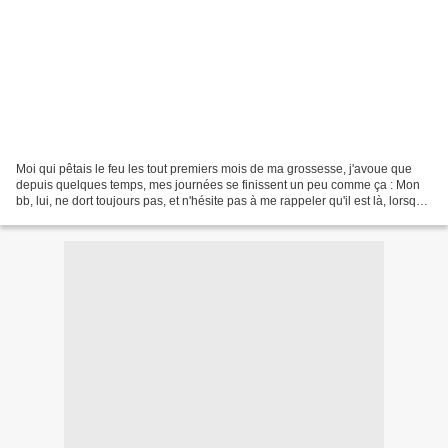
Moi qui pêtais le feu les tout premiers mois de ma grossesse, j'avoue que
depuis quelques temps, mes journées se finissent un peu comme ça : Mon
bb, lui, ne dort toujours pas, et n'hésite pas à me rappeler qu'il est là, lorsque
je commence à somnoler...