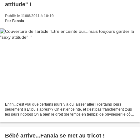
attitude" !
Publié le 11/08/2011 à 10:19
Par
Fanala
Enfin...c'est vrai que certains jours y a du laisser aller ! (certains jours
seulement !) Et puis après?? On est enceinte, et c'est pas franchement tous
les jours rigolos! On a bien le droit (de temps en temps) de privilégier le côté
"à l'aise" du côté...
Bébé arrive...Fanala se met au tricot !