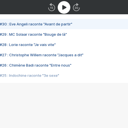
#30 : Eve Angeli raconte "Avant de partir"
#29 : MC Solaar raconte "Bouge de là"
28 : Lorie raconte "Je vais vite"
#27 : Christophe Willem raconte "Jacques a dit"
#26 : Chimène Badi raconte "Entre nous"
#25 : Indochine raconte "3e sexe"
#24 : Zaho raconte "C'est chelou"
#23 : Patrick Bruel raconte "Au café des délices"
#22 : Kyo raconte "Le chemin"
#21 : Nolwenn Leroy raconte "Cassé"
#20 : Patrick Hernandez raconte "Born to be alive"