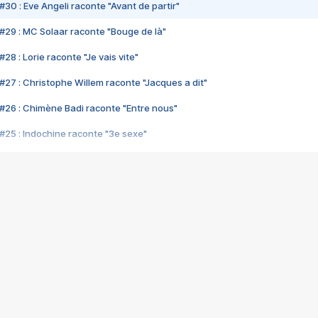
#30 : Eve Angeli raconte "Avant de partir"
#29 : MC Solaar raconte "Bouge de là"
28 : Lorie raconte "Je vais vite"
#27 : Christophe Willem raconte "Jacques a dit"
#26 : Chimène Badi raconte "Entre nous"
#25 : Indochine raconte "3e sexe"
#24 : Zaho raconte "C'est chelou"
#23 : Patrick Bruel raconte "Au café des délices"
#22 : Kyo raconte "Le chemin"
#21 : Nolwenn Leroy raconte "Cassé"
#20 : Patrick Hernandez raconte "Born to be alive"
#19 : Lorie raconte "Près de moi"
#18 : Michael Jones raconte "A nos actes manqués" (avec Jean-Jacque